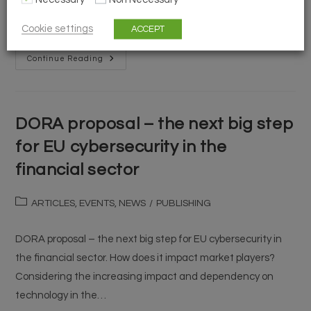
două tranzacții importante din domeniul industriei
alimentare și, respectiv, industriei aviatice. BSMP a…
Cookie settings
ACCEPT
Continue Reading
DORA proposal – the next big step
for EU cybersecurity in the
financial sector
ARTICLES, EVENTS, NEWS
/
PUBLISHING
DORA proposal – the next big step for EU cybersecurity in
the financial sector. How does it impact market players?
Considering the increasing impact and dependency on
technology in the…