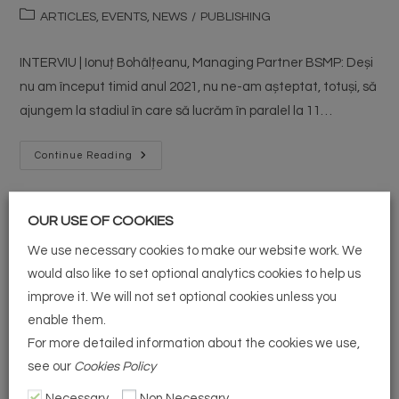
ARTICLES, EVENTS, NEWS
/
PUBLISHING
INTERVIU | Ionuț Bohâlțeanu, Managing Partner BSMP: Deși
nu am început timid anul 2021, nu ne-am așteptat, totuși, să
ajungem la stadiul în care să lucrăm în paralel la 11…
Continue Reading
OUR USE OF COOKIES
Bohâlțeanu & Asociații, două
We use necessary cookies to make our website work. We
tranzacții importante
would also like to set optional analytics cookies to help us
improve it. We will not set optional cookies unless you
ARTICLES, EVENTS, NEWS
/
PUBLISHING
enable them.
For more detailed information about the cookies we use,
Bohâlțeanu & Asociații, două tranzacții importante Firma de
see our
Cookies Policy
avocați Bohâlțeanu & Asociații (BSMP) a fost implicată în
Necessary
Non Necessary