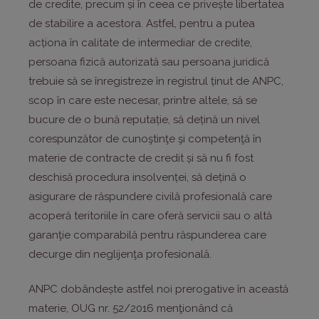
de credite, precum și în ceea ce privește libertatea
de stabilire a acestora. Astfel, pentru a putea
acționa în calitate de intermediar de credite,
persoana fizică autorizată sau persoana juridică
trebuie să se înregistreze în registrul ținut de ANPC,
scop în care este necesar, printre altele, să se
bucure de o bună reputație, să dețină un nivel
corespunzător de cunoştinţe şi competenţă în
materie de contracte de credit și să nu fi fost
deschisă procedura insolvenței, să dețină o
asigurare de răspundere civilă profesională care
acoperă teritoriile în care oferă servicii sau o altă
garanţie comparabilă pentru răspunderea care
decurge din neglijenţa profesională.
ANPC dobândește astfel noi prerogative în această
materie, OUG nr. 52/2016 menţionând că