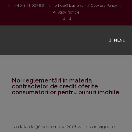
(+40) 311 027 961
office@bsmp.ro
Cookies Policy
Privacy Notice
MENU
ARTICLES, EVENTS, NEWS
0 Comments
Noi reglementări în materia
contractelor de credit oferite
consumatorilor pentru bunuri imobile
La data de 30 septembrie 2016 va intra în vigoare