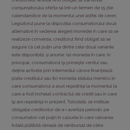
creditorului, acesta fiind obligat să transmită
consumatorului oferta sa într-un termen de 15 zile
calendaristice de la momentul unei astfel de cereri.
Legiuitorul pune la dispoziția consumatorului două
alternative în vederea alegerii monedei în care să se
realizeze conversia, creditorul fiind obligat să se
asigure că cel puțin una dintre cele două variante
este disponibilă, și anume: (a) moneda în care, în
principal, consumatorul îşi primeşte venitul sau
deţine activele prin intermediul cărora finanţează
plata creditului sau (b) moneda statului membru în
care consumatorul a avut reşedinţa la momentul la
care a fost încheiat contractul de credit sau în care
îşi are reşedinţa în prezent. Totodată, se instituie
obligația creditorilor de a-i avertiza periodic pe
consumatori cel puţin în cazurile în care valoarea
totală plătibilă rămasă de rambursat de către