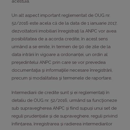
acestuia.
Un alt aspect important reglementat de OUG nr.
52/2016 este acela că de la data de 1 ianuarie 2017,
dezvoltatorii imobiliari înregistrați la ANPC vor avea
posibilitatea de a acorda credite, în acest sens
urmând a se emite, în termen de 90 de zile de la
data intrării în vigoare a ordonanței, un ordin al
preşedintelui ANPC prin care se vor prevedea
documentaţia şi informaţiile necesare înregistrării,
precum și modalitatea şi termenele de raportare.
Intermediarii de credite sunt și ei reglementați în
detaliu de OUG nr. 52/2016, urmând sa funcţioneze
sub supravegherea ANPC și fiind supuși unui set de
reguli prudențiale și de supraveghere, reguli privind
înființarea, înregistrarea și radierea intermediarilor