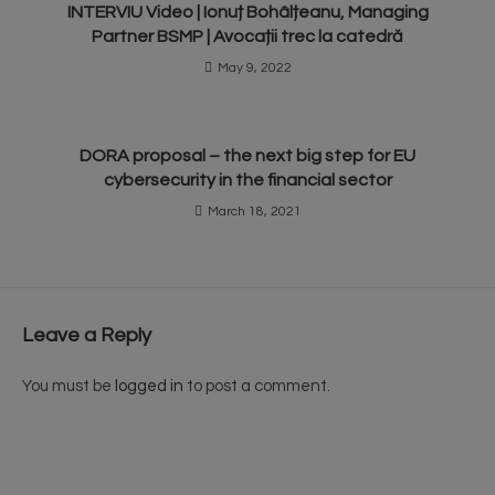
INTERVIU Video | Ionuț Bohâlțeanu, Managing
Partner BSMP | Avocații trec la catedră
May 9, 2022
DORA proposal – the next big step for EU
cybersecurity in the financial sector
March 18, 2021
Leave a Reply
You must be
logged in
to post a comment.